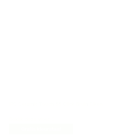
IPC Ceramic Touch 55 Click Bruin Eiken
Bekijk deze vloer
Gratis kleurstaal