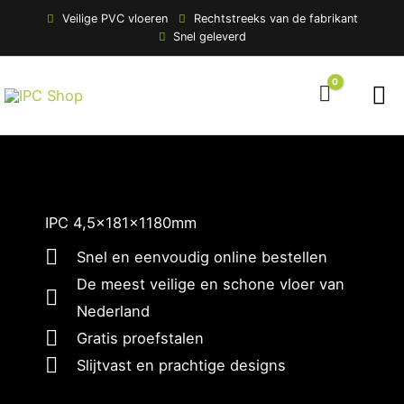
Ga
Veilige PVC vloeren
Rechtstreeks van de fabrikant
Snel geleverd
naar
de
Ho
0
inhoud
Winkelwa
IPC 4,5x181x1180mm
Snel en eenvoudig online bestellen
De meest veilige en schone vloer van
Nederland
Gratis proefstalen
Slijtvast en prachtige designs