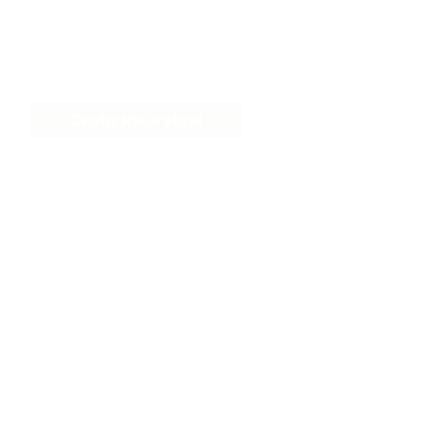
IPC Ceramic Touch 55 Click Rustiek Eiken
Bekijk deze vloer
Gratis kleurstaal