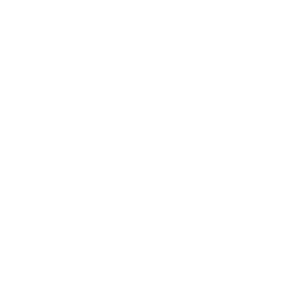
IPC Ceramic Touch 55 Click Eiken Taupe