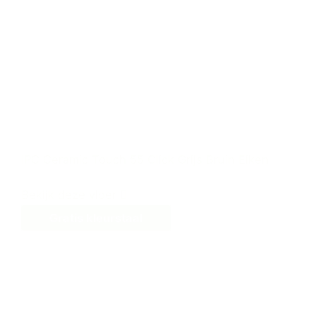
IPC Ceramic Touch 55 Click Grijs Bruin Eiken
Bekijk deze vloer
Gratis kleurstaal