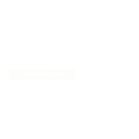
IPC Ceramic Touch 55 Click Eiken Naturel
Bekijk deze vloer
Gratis kleurstaal