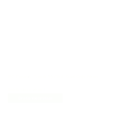
IPC Ceramic Touch 55 Click Staal Grijs Eiken
Bekijk deze vloer
Gratis kleurstaal